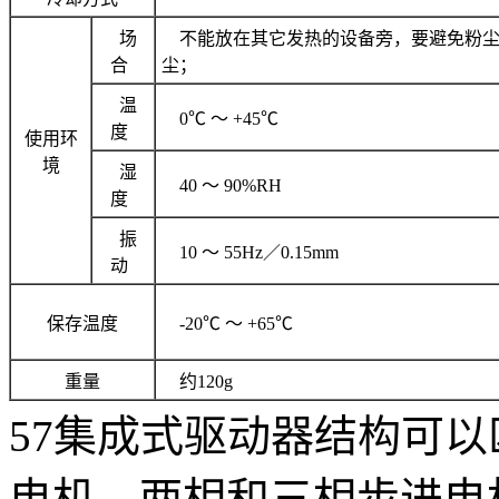
场
不能放在其它发热的设备旁，要避免粉尘
合
尘；
温
0℃ ～ +45℃
度
使用环
境
湿
40 ～ 90%RH
度
振
10 ～ 55Hz／0.15mm
动
保存温度
-20℃ ～ +65℃
重量
约120g
57集成式驱动器结构可以
电机，两相和三相步进电