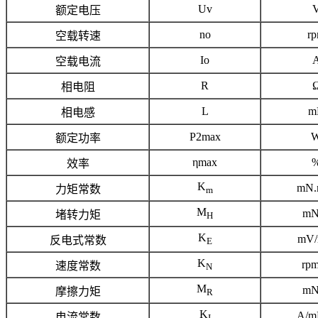
Uv
额定电压
no
r
空载转速
Io
空载电流
R
相电阻
L
m
相电感
P2max
额定功率
ηmax
效率
K
mN.
力矩常数
m
M
mN
堵转力矩
H
K
mV/
反电式常数
E
K
rp
速度常数
N
M
mN
摩擦力矩
R
K
A/m
电流常数
I