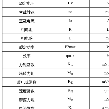
Uv
额定电压
no
r
空载转速
Io
空载电流
R
相电阻
L
m
相电感
P2max
额定功率
ηmax
效率
K
mN.
力矩常数
m
M
mN
堵转力矩
H
K
mV/
反电式常数
E
K
rp
速度常数
N
M
mN
摩擦力矩
R
K
A/m
电流常数
I