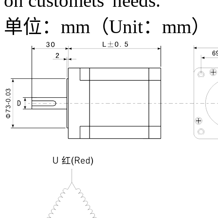
on customets' needs.
单位：mm（Unit：mm）