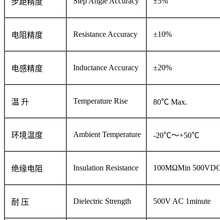
Step Angle Accuracy
±5%
步距精度
Resistance Accuracy
±10%
电阻精度
Inductance Accuracy
±20%
电感精度
Temperature Rise
温 升
80℃ Max.
Ambient Temperature
环境温度
-20℃～+50℃
Insulation Resistance
100MΩMin 500VD
绝缘电阻
Dielectric Strength
500V AC 1minute
耐 压