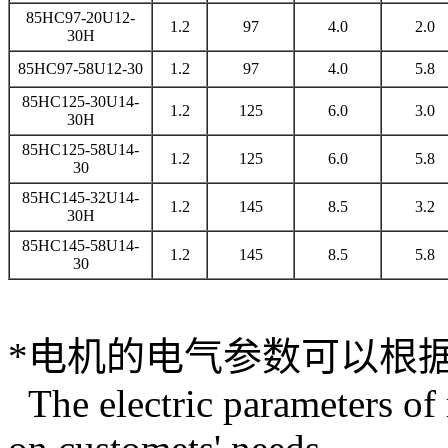
85HC97-20U12-
1.2
97
4.0
2.0
30H
85HC97-58U12-30
1.2
97
4.0
5.8
85HC125-30U14-
1.2
125
6.0
3.0
30H
85HC125-58U14-
1.2
125
6.0
5.8
30
85HC145-32U14-
1.2
145
8.5
3.2
30H
85HC145-58U14-
1.2
145
8.5
5.8
30
*电机的电气参数可以根
The electric parameters of