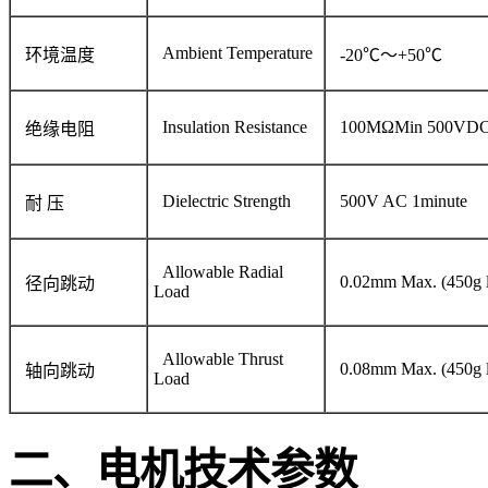
Ambient Temperature
环境温度
-20℃～+50℃
Insulation Resistance
100MΩMin 500VD
绝缘电阻
Dielectric Strength
500V AC 1minute
耐 压
Allowable Radial
0.02mm Max. (450g l
径向跳动
Load
Allowable Thrust
0.08mm Max. (450g l
轴向跳动
Load
二、电机技术参数